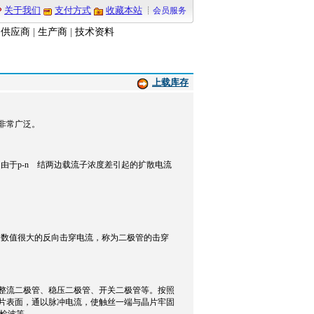
关于我们
支付方式
收藏本站
┊
会员服务
|
供应商
|
生产商
|
技术资料
上载库存
非常广泛。
由于p-n 结两边载流子浓度差引起的扩散电流
了数值很大的反向击穿电流，称为二极管的击穿
、整流二极管、稳压二极管、开关二极管等。按照
片表面，通以脉冲电流，使触丝一端与晶片牢固