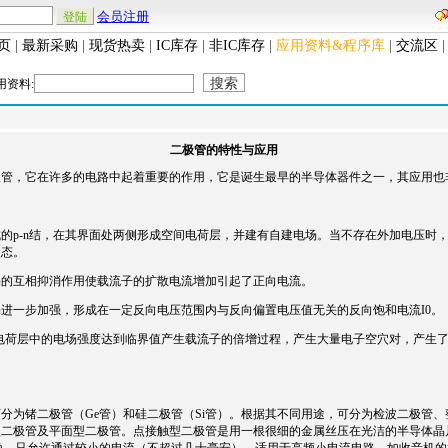
会员注册
页
|
最新采购
|
现货热卖
|
IC库存
|
非IC库存
|
应用资料&程序库
|
交流区
用资料:
二极管的特性与应用
极管，它在许多的电路中起着重要的作用，它是诞生最早的半导体器件之一，其应用也
的p-n结，在其界面处两侧形成空间电荷层，并建有自建电场。当不存在外加电压时，
状态。
场的互相抑消作用使载流子的扩散电流增加引起了正向电流。
进一步加强，形成在一定反向电压范围内与反向偏置电压值无关的反向饱和电流I0。
间电荷层中的电场强度达到临界值产生载流子的倍增过程，产生大量电子空穴对，产生
分为锗二极管（Ge管）和硅二极管（Si管）。根据其不同用途，可分为检波二极管
型二极管及平面型二极管。点接触型二极管是用一根很细的金属丝压在光洁的半导体晶