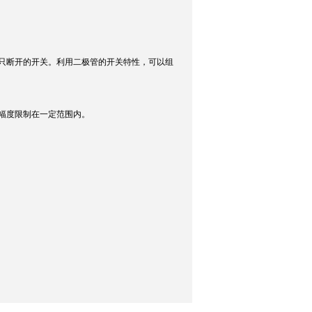
只断开的开关。利用二极管的开关特性，可以组
号幅度限制在一定范围内。