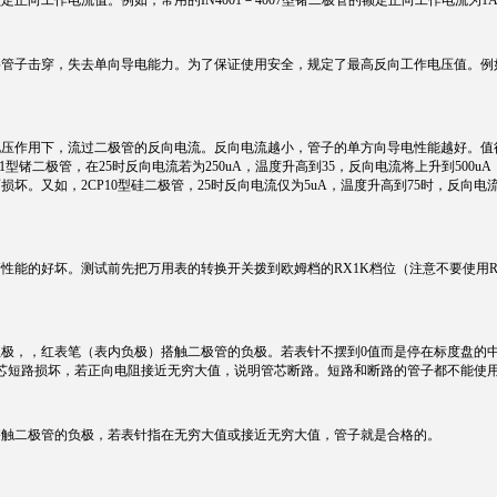
正向工作电流值。例如，常用的IN4001－4007型锗二极管的额定正向工作电流为1
子击穿，失去单向导电能力。为了保证使用安全，规定了最高反向工作电压值。例如，IN4
电压作用下，流过二极管的反向电流。反向电流越小，管子的单方向导电性能越好。值
1型锗二极管，在25时反向电流若为250uA，温度升高到35，反向电流将上升到500u
坏。又如，2CP10型硅二极管，25时反向电流仅为5uA，温度升高到75时，反向电流
性能的好坏。测试前先把万用表的转换开关拨到欧姆档的RX1K档位（注意不要使用R
极，，红表笔（表内负极）搭触二极管的负极。若表针不摆到0值而是停在标度盘的
芯短路损坏，若正向电阻接近无穷大值，说明管芯断路。短路和断路的管子都不能使
搭触二极管的负极，若表针指在无穷大值或接近无穷大值，管子就是合格的。