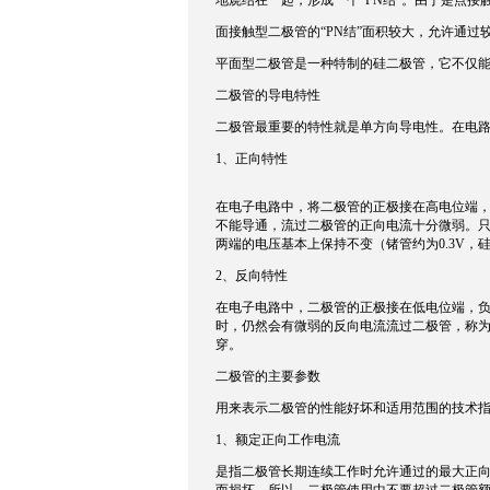
地烧结在一起，形成一个“PN结”。由于是点
面接触型二极管的“PN结”面积较大，允许通过
平面型二极管是一种特制的硅二极管，它不仅
二极管的导电特性
二极管最重要的特性就是单方向导电性。在电
1、正向特性
在电子电路中，将二极管的正极接在高电位端
不能导通，流过二极管的正向电流十分微弱。只有
两端的电压基本上保持不变（锗管约为0.3V，硅
2、反向特性
在电子电路中，二极管的正极接在低电位端，
时，仍然会有微弱的反向电流流过二极管，称
穿。
二极管的主要参数
用来表示二极管的性能好坏和适用范围的技术
1、额定正向工作电流
是指二极管长期连续工作时允许通过的最大正向