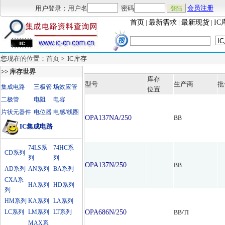
用户登录：用户名
密码
会员注册
首页
|
最新需求
|
最新现货
|
IC
您现在的位置：首页 >
IC库存
>> 库存世界
库存
型号
生产商
批
集成电路
三极管
场效应管
位置
二极管
电阻
电容
片状元器件
电位器
电感/线圈
OPA137NA/250
BB
IC集成电路
74LS系
74HC系
CD系列
列
列
OPA137N/250
BB
AD系列
AN系列
BA系列
CXA系
HA系列
HD系列
列
HM系列
KA系列
LA系列
LC系列
LM系列
LT系列
OPA686N/250
BB/TI
MAX系