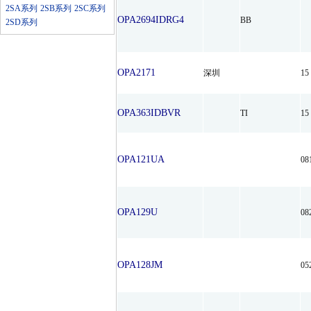
2SA系列
2SB系列
2SC系列
OPA2694IDRG4
BB
2SD系列
OPA2171
深圳
15
OPA363IDBVR
TI
15
OPA121UA
08
OPA129U
08
OPA128JM
05