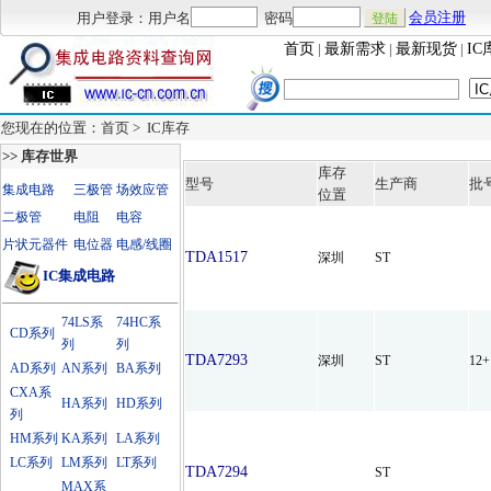
用户登录：用户名
密码
会员注册
首页
|
最新需求
|
最新现货
|
IC
您现在的位置：首页 >
IC库存
>> 库存世界
库存
型号
生产商
批
集成电路
三极管
场效应管
位置
二极管
电阻
电容
片状元器件
电位器
电感/线圈
TDA1517
深圳
ST
IC集成电路
74LS系
74HC系
CD系列
列
列
TDA7293
深圳
ST
12
AD系列
AN系列
BA系列
CXA系
HA系列
HD系列
列
HM系列
KA系列
LA系列
LC系列
LM系列
LT系列
TDA7294
ST
MAX系